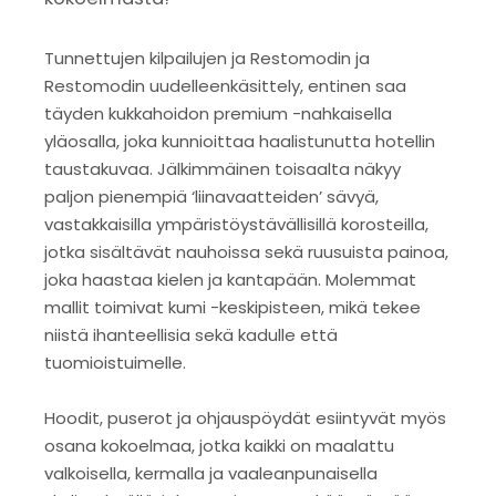
Tunnettujen kilpailujen ja Restomodin ja
Restomodin uudelleenkäsittely, entinen saa
täyden kukkahoidon premium -nahkaisella
yläosalla, joka kunnioittaa haalistunutta hotellin
taustakuvaa. Jälkimmäinen toisaalta näkyy
paljon pienempiä ‘liinavaatteiden’ sävyä,
vastakkaisilla ympäristöystävällisillä korosteilla,
jotka sisältävät nauhoissa sekä ruusuista painoa,
joka haastaa kielen ja kantapään. Molemmat
mallit toimivat kumi -keskipisteen, mikä tekee
niistä ihanteellisia sekä kadulle että
tuomioistuimelle.
Hoodit, puserot ja ohjauspöydät esiintyvät myös
osana kokoelmaa, jotka kaikki on maalattu
valkoisella, kermalla ja vaaleanpunaisella